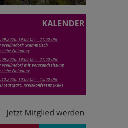
KALENDER
.09.2026, 19:00 Uhr - 21:00 Uhr
 Weilimdorf: Stammtisch
 siehe Einladung
.09.2026, 19:00 Uhr - 21:00 Uhr
 Weilimdorf mit Vorstandssitzung
 siehe Einladung
.10.2026, 10:00 Uhr - 15:00 Uhr
D Stuttgart: Kreiskonferenz (KdK)
Jetzt Mitglied werden