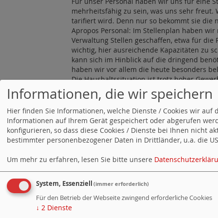
Für unser Personal haben wir uns für eine S
mehrheitsfähig zu sein, was uns sehr freut.
tarifiert wird. Denn nur so bekommt sie die n
Apropos Personal: Im Stellenplan haben wir 
Verwaltung Stellen geschaffen, etwa für die
wichtig, hier ausreichende Kapazitäten zu s
kann sich im Hinblick auf die dringend benö
haben wir vor allem die heute besonders bel
Die Haushaltssituation ist trotz hoher Ge
die Zukunft nicht umhin, uns wieder Handlu
Informationen, die wir speichern
Finanzplanung zu kommen. In diesem Prozess
Nachhaltigkeit stark machen. Dafür brauche
Hier finden Sie Informationen, welche Dienste / Cookies wir a
das an den Nachhaltigkeitszielen orientiert 
Informationen auf Ihrem Gerät gespeichert oder abgerufen werd
Investitionen sein. Denn eins ist klar: Die
konfigurieren, so dass diese Cookies / Dienste bei Ihnen nicht a
bezüglich der Klimaneutralität stehen, werde
bestimmter personenbezogener Daten in Drittländer, u.a. die USA
können.
Um mehr zu erfahren, lesen Sie bitte unsere
Datenschutzerklär
Hier
der Link zum Video auf Youtube (Kanal 
System, Essenziell
(immer erforderlich)
Für den Betrieb der Webseite zwingend erforderliche Cookies
Homepage
SPD und Volt im Stuttgarter Rath
↓
2
Dienste
«
Jubilarehrung