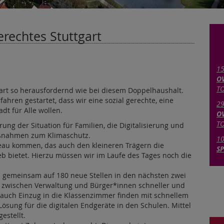
erechtes Stuttgart
15
OV
TO
art so herausfordernd wie bei diesem Doppelhaushalt.
ahren gestartet, dass wir eine sozial gerechte, eine
29
dt für Alle wollen.
OV
TO
rung der Situation für Familien, die Digitalisierung und
aßnahmen zum Klimaschutz.
10
veau kommen, das auch den kleineren Trägern die
SP
eb bietet. Hierzu müssen wir im Laufe des Tages noch die
ns gemeinsam auf 180 neue Stellen in den nächsten zwei
en zwischen Verwaltung und Bürger*innen schneller und
ll auch Einzug in die Klassenzimmer finden mit schnellem
ösung für die digitalen Endgeräte in den Schulen. Mittel
estellt.